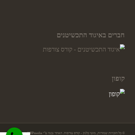
חברים באיגוד התכשיטנים
קופון
© כל הזכויות שמורות, מוטי בלנק - קורס צורפות. האתר נבנה ע"י YBPmedia
בניית אתרים