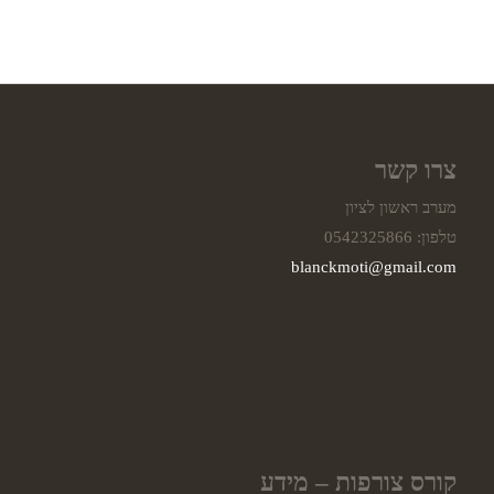
צרו קשר
מערב ראשון לציון
טלפון: 0542325866
blanckmoti@gmail.com
קורס צורפות – מידע