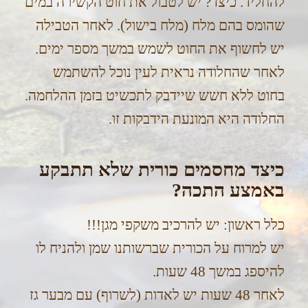
להחליד. כיצד? יש לטבול את חוט הקשירה במים
שהומס בהם מלח (מלח בישול). לאחר הטבילה
יש לחשוף את החוט לשמש במשך מספר ימים.
לאחר שהחלודה נראית לעין נוכל להשתמש
בחוט ללא חשש שיידבק לתכשיט בזמן ההלחמה.
החלודה היא המונעת הידבקות זו.
כיצד מחסמים כורית שלא תתבקע
באמצע התכה?
כלל ראשון: יש להרכיב משקפי מגן!!!
יש למרוח על הכורית שברשותנו שמן ולהניח לו
להיספג במשך 48 שעות.
לאחר 48 שעות יש לאדות (לשרוף) עם מבער גז