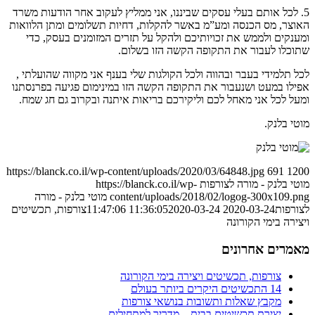
5. לכל אותם בעלי עסקים שביננו, אני ממליץ לעקוב אחר הודעות משרד
האוצר, מס הכנסה ומע”מ באשר להקלות, דחיות תשלומים ומתן הלוואות
ומענקים ולממש את זכויותיכם ולהקל על תזרים המזומנים בעסק, כדי
שתוכלו לעבור את התקופה הקשה הזו בשלום.
לכל תלמידי בעבר ובהווה ולכל הקולגות שלי בענף אני מקווה שהועלתי ,
אפילו במעט ושנעבור את התקופה הקשה הזו במינימום פגיעה בפרנסתנו
ומעל לכל אני מאחל לכם וליקירכם בריאות איתנה ובקרוב גם חג שמח.
מוטי בלנק.
https://blanck.co.il/wp-content/uploads/2020/03/64848.jpg
691
1200
מוטי בלנק - מורה לצורפות
https://blanck.co.il/wp-
content/uploads/2018/02/logog-300x109.png
מוטי בלנק - מורה
לצורפות
2020-03-24 11:36:05
2020-03-24 11:47:06
צורפות, תכשיטים
ויצירה בימי הקורונה
מאמרים אחרונים
צורפות, תכשיטים ויצירה בימי הקורונה
14 התכשיטים היקרים ביותר בעולם
מקבץ שאלות ותשובות בנושאי צורפות
יצירת תכשיטים בבית – מדריך למתחילים