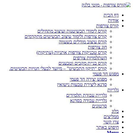
דף הבית
אודות
קורס צורפות
קורס לימודי תכשיטנות ועיצוב מתחילים
קורס צורפות ולימוד עיצוב תכשיטים מתקדמים
קורס עיצוב מודלים בשעווה
חוג צורפות
קורס טכניקות צורפות אתניות (עתיקות)
השתלמויות צורפים
קורס בניית מקבים וטבענים
קורס “תיקון התכשיט” – מיועד לבעלי חנויות תכשיטים.
מפגש חד פעמי
מפגש יצירה חד פעמי
סדנא ליצירת טבעות נישואין
גלריות
גלריית עבודת תלמידים
גלריית עבודה בסדנא
סרטונים
בלוג
ממליצים
צרו קשר
חיפוש באתר
Menu