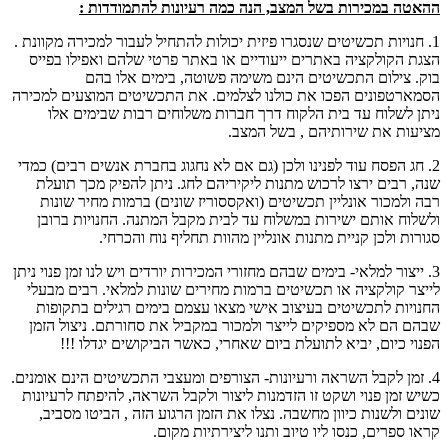
ההאטה במכירות בשל המצב, הנה כמה רעיונות להתמודדות :
1. חנויות תכשיטים שנסגרו פיזית יכולות להתחיל לעבור למכירה מקוונת .
הצגת הקולקציה באתרים ייעודיים או באתר פרטי שלהם ואפילו בפייס
בוק. צילום התכשיטים הינם משימה פשוטה, בימים אלו בהם
הסמארטפונים הפכו את כולנו לצלמים. את התכשיטים המוצעים למכירה
ניתן לשלוח עד בית הלקוח דרך חברות משלוחים רבות שבימים אלו
מציעות את שירותיהם , בשל המצב.
2. חג הפסח עוד לפנינו ולכן (גם אם לא נחגוג בחברת אנשים רבים) כמדי
שנה, רבים ירצו לרכוש מתנות ליקיריהם לחג. ניתן להפיק מכך תועלת
רבה ולמכור אונליין תכשיטים (ואקססוריז שונים) ברמות מחיר שונות
ולשלוח אותם ישירות במשלוח עד לבית מקבל המתנה. החנויות ברובן
סגורות ולכן קניית מתנות אונליין מהוות תחליף נוח והכרחי.
3. ייצור למלאי- בימים שבהם מחזורי המכירות יורדים ויש לנו זמן פנוי ניתן
לייצר קולקציה או תכשיטים ברמות מחירים שונות למלאי. רבים מבעלי
החנויות לתכשיטים בעיצוב אישי מצאו עצמם בימים רגילים בתקופות
שבהם הם לא מספיקים לייצר ולמכור במקביל את סחורתם. ניצול הזמן
הפנוי כיום, יביא לתועלת ביום שאחרי, כאשר הביקושים יגדלו !!!
4. זמן לקבל השראה ורעיונות- הצורפים ומעצבי התכשיטים הינם אומנים.
כשיש זמן פנוי ושקט זו הזדמנות ליצור ולקבל השראה, להיפתח לרעיונות
שונים ולשנות כיוון מחשבה. נצלו את הזמן הרגוע הזה , הביטו מסביב,
קראו ספרים, כנסו ליו טיוב ותנו ליצירתיות מקום.