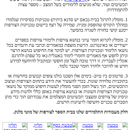
תכשיטים ועוד, שלא מגיעים ללימודים בשל המצב – מספר עצות
להתמודדות:
1. מומלץ לתרגל בבית (באם יש סדנא ביתית) טכניקות בסיסיות שנלמדו
במהלך הקורס שהופסק זמנית. שמירה על רצף ביישום טכניקות הצורפות
יימנע קושי בחזרה לשגרה בהמשך.
2. מומלץ לקרוא חומר עיוני בנושא צורפות ולימודי צורפות בספרים
ייעודיים או באינטרנט. הרשת מוצפת במאמרים וכתבי עת חינמיים בכל
נושאי הלימוד וטכניקות הצורפות. יש למקד את החיפוש בנושא הרצוי
וניתן לחפש אף מאמרים וחומרי לימוד באנגלית (או כל שפה) ולתרגם
אונליין לעברית. זו דרך טובה לנצל זמן חופשי ובמקביל להיחשף למידע
חדש או להיזכר ולחדד חומר שכבר נלמד.
3. סרטונים ביו טיוב- בימים אלו הפכנו כולנו צופים קבועים בחדשות או
בתוכניות טלויזיה שונות. בכדי להעשיר את הידע בתחום הצורפות ועיצוב
התכשיטים, תוך ניצול הזמן הפנוי מומלץ לעשות חיפוש ממוקד על נושאי
טכניקות הצורפות השונות או בנושא צורפות באופן כללי ולהנות מידע
וניסיון של צורפים ומעצבי תכשיטים המצלמים את עבודתם תוך כדי מתן
הסברים טכניים וחשיפה לרעיונות חדשים.
חלק מעבודות התלמידים שלנו בבית הספר לצורפות של מוטי בלנק.