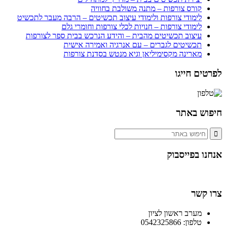
קורס צורפות – מתנה משולבת בחוויה
לימודי צורפות ולימודי עיצוב תכשיטים – הרבה מעבר לתכשיט
לימודי צורפות – חנויות לכלי צורפות וחומרי גלם
עיצוב תכשיטים מהבית – והידע הנרכש בבית ספר לצורפות
תכשיטים לגברים – עם אנרגיה ואמירה אישית
מארינה מקסימיליאן וגיא מנטש בסדנת צורפות
לפרטים חייגו
חיפוש באתר
אנחנו בפייסבוק
צרו קשר
מערב ראשון לציון
טלפון: 0542325866