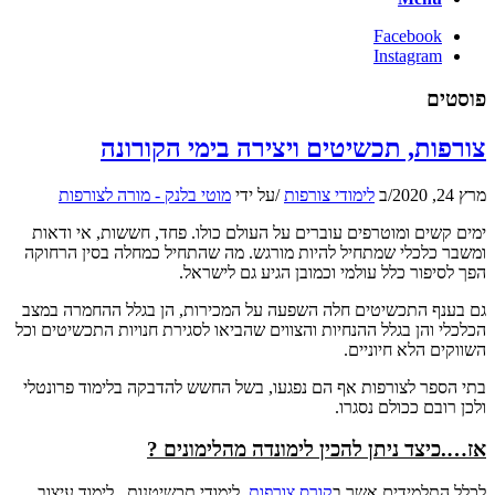
Facebook
Instagram
פוסטים
צורפות, תכשיטים ויצירה בימי הקורונה
מרץ 24, 2020
/
ב
לימודי צורפות
/
על ידי
מוטי בלנק - מורה לצורפות
ימים קשים ומוטרפים עוברים על העולם כולו. פחד, חששות, אי ודאות
ומשבר כלכלי שמתחיל להיות מורגש. מה שהתחיל כמחלה בסין הרחוקה
הפך לסיפור כלל עולמי וכמובן הגיע גם לישראל.
גם בענף התכשיטים חלה השפעה על המכירות, הן בגלל ההחמרה במצב
הכלכלי והן בגלל ההנחיות והצווים שהביאו לסגירת חנויות התכשיטים וכל
השווקים הלא חיוניים.
בתי הספר לצורפות אף הם נפגעו, בשל החשש להדבקה בלימוד פרונטלי
ולכן רובם ככולם נסגרו.
אז….כיצד ניתן להכין לימונדה מהלימונים ?
לכלל התלמידים אשר ב
קורס צורפות
, לימודי תכשיטנות , לימוד עיצוב