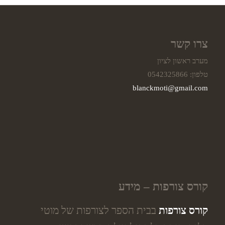
צרו קשר
מערב ראשון לציון
טלפון: 0542325866
blanckmoti@gmail.com
קורס צורפות – מידע
קורס צורפות
בבית הספר לצורפות של מוטי